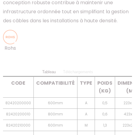
conception robuste contribue à maintenir une
infrastructure ordonnée tout en simplifiant la gestion
des câbles dans les installations à haute densité.
Rohs
Tableau
Téléchargements
CODE
COMPATIBILITÉ
TYPE
POIDS
DIMEN
(KG)
(M
82420200000
600mm
A
0,5
223x92
82420200010
800mm
A
0,6
423x92
82420210000
600mm
M
1,3
223x2