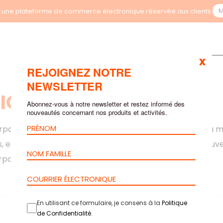
M
une plateforme de commerce électronique réservée aux clients.
x
REJOIGNEZ NOTRE
NEWSLETTER
IONS
Abonnez-vous à notre newsletter et restez informé des
nouveautés concernant nos produits et activités.
rpa peuvent être utilisés dans plusieurs applications ou 
, et nous devons nous adapter à ce scénario. Vous trouver
rpa.
En utilisant ce formulaire, je consens à la
Politique
de Confidentialité
.