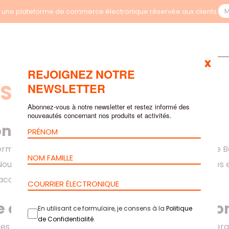
M
une plateforme de commerce électronique réservée aux clients.
x
REJOIGNEZ NOTRE
S ET CONDITIONS
NEWSLETTER
Abonnez-vous à notre newsletter et restez informé des
nouveautés concernant nos produits et activités.
ons Générales
rmes et Conditions régissent l’utilisation du site web de B
 Nous vous demandons de lire attentivement nos Termes et 
 acceptation de ces termes.
e de Confidentialité / Protect
En utilisant ce formulaire, je consens à la
Politique
de Confidentialité
.
des données personnelles envoyées à notre site web sera