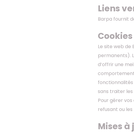
Liens v
Barpa fournit 
Cookie
Le site web de 
permanents). Le
d’offrir une me
comportement de
fonctionnalités
sans traiter le
Pour gérer vos 
refusant ou le
Mises à 