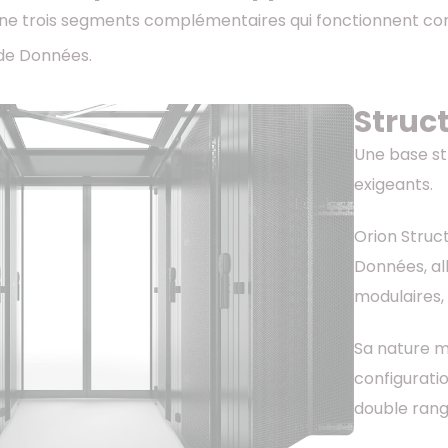
nne trois segments complémentaires qui fonctionnent co
de Données.
Struc
Une base st
exigeants.
Orion Struc
Données, al
modulaires,
Sa nature m
configurati
double rang