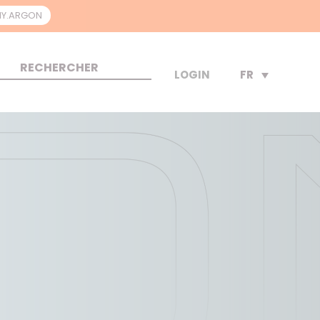
Y.ARGON
FR
LOGIN