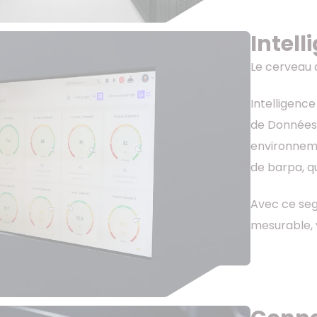
Intell
Le cerveau d
Intelligenc
de Données. 
environnemen
de barpa, qu
Avec ce seg
mesurable, 