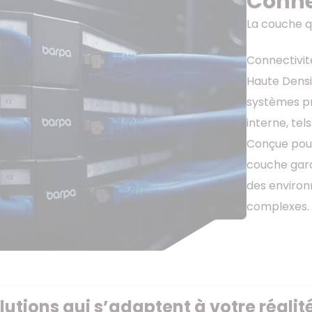
Conne
La couche q
Connectivit
Haute Densi
systèmes pr
interne, tel
Conçue pour 
couche garan
des environ
complexes.
utions qui s’adaptent à votre réalit