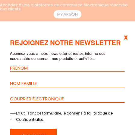
Accédez à une plateforme de commerce électronique réservée
aux clients.
MY.ARGON
x
FR
REJOIGNEZ NOTRE NEWSLETTER
Abonnez-vous à notre newsletter et restez informé des
nouveautés concernant nos produits et activités.
MARCHÉS
La constante évolution technologique
et la digitalisation croissante des
processus imposent de nouvelles
exigences à travers différents
En utilisant ce formulaire, je consens à la
Politique de
marchés. Le besoin d’infrastructures
Confidentialité
.
plus efficaces, sécurisées et prêtes
pour l’avenir est devenu essentiel