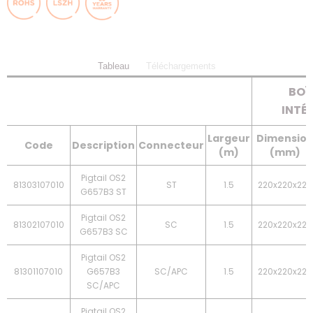
Tableau
Téléchargements
BOÎ
INTÉ
Largeur
Dimensio
Code
Description
Connecteur
(m)
(mm)
Pigtail OS2
81303107010
ST
1.5
220x220x225
G657B3 ST
Pigtail OS2
81302107010
SC
1.5
220x220x225
G657B3 SC
Pigtail OS2
81301107010
G657B3
SC/APC
1.5
220x220x225
SC/APC
Pigtail OS2