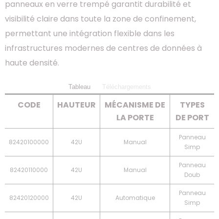
panneaux en verre trempé garantit durabilité et
visibilité claire dans toute la zone de confinement,
permettant une intégration flexible dans les
infrastructures modernes de centres de données à
haute densité.
Tableau
Téléchargements
CODE
HAUTEUR
MÉCANISME DE
TYPES
LA PORTE
DE PORT
Panneau
82420100000
42U
Manual
Simp
Panneau
82420110000
42U
Manual
Doub
Panneau
82420120000
42U
Automatique
Simp