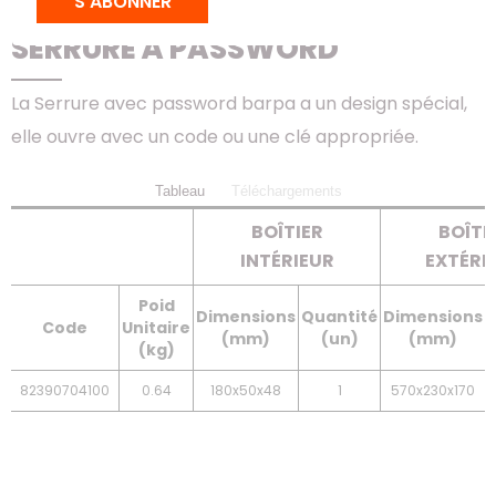
S'ABONNER
SERRURE À PASSWORD
SERRURE À PASSWORD
La Serrure avec password barpa a un design spécial,
elle ouvre avec un code ou une clé appropriée.
Tableau
Téléchargements
BOÎTIER
BOÎTI
INTÉRIEUR
EXTÉRI
Poid
Dimensions
Quantité
Dimensions
Code
Unitaire
(mm)
(un)
(mm)
(kg)
82390704100
0.64
180x50x48
1
570x230x170