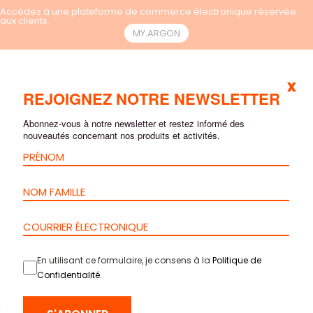
Accédez à une plateforme de commerce électronique réservée
aux clients.
MY.ARGON
x
FR
REJOIGNEZ NOTRE NEWSLETTER
Abonnez-vous à notre newsletter et restez informé des
nouveautés concernant nos produits et activités.
En utilisant ce formulaire, je consens à la
Politique de
Confidentialité
.
ACCUEIL
>
PRODUITS
>
BAIES & CONFINEMENT
>
ACCESSOIRES
>