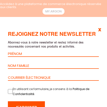
Accédez à une plateforme de commerce électronique réservée
aux clients.
MY.ARGON
x
FR
REJOIGNEZ NOTRE NEWSLETTER
Abonnez-vous à notre newsletter et restez informé des
nouveautés concernant nos produits et activités.
En utilisant ce formulaire, je consens à la
Politique de
Confidentialité
.
ACCUEIL
>
PRODUITS
>
FIBRE OPTIQUE
>
SÉPARATEURS
>