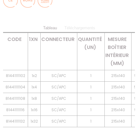
Tableau
Téléchargements
CODE
1XN
CONNECTEUR
QUANTITÉ
MESURE
(UN)
BOÎTIER
INTÉRIEUR
(MM)
81441111102
1x2
SC/APC
1
215x140
5
81441111104
1x4
SC/APC
1
215x140
5
81441111108
1x8
SC/APC
1
215x140
5
81441111116
1x16
SC/APC
1
215x140
5
81441111132
1x32
SC/APC
1
215x140
5