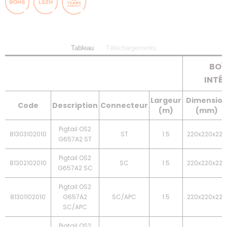
Tableau
Téléchargements
BOÎ
INTÉ
Largeur
Dimensio
Code
Description
Connecteur
(m)
(mm)
Pigtail OS2
81303102010
ST
1.5
220x220x225
G657A2 ST
Pigtail OS2
81302102010
SC
1.5
220x220x225
G657A2 SC
Pigtail OS2
81301102010
G657A2
SC/APC
1.5
220x220x225
SC/APC
Pigtail OS2