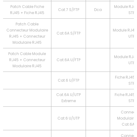
Patch Cable Fiche
Module RJ45
Cat.7 S/FTP
Dca
RJ45 + Fiche RJ45
STP
Patch Cable
Connecteur Modulaire
Module RJ45
Cat.6A S/FTP
RJ45 + Connecteur
UTP
Modulaire RJ45
Patch Cable Module
Module RJ45
RJ45 + Connecteur
Cat.6A U/FTP
UTP
Modulaire RJ45
Fiche RJ45 
Cat.6 U/FTP
STP
Cat.6A U/UTP
Fiche RJ45 
Extreme
STP
Connect
Cat.6 U/UTP
Modulaire
Cat.6A 
Connect