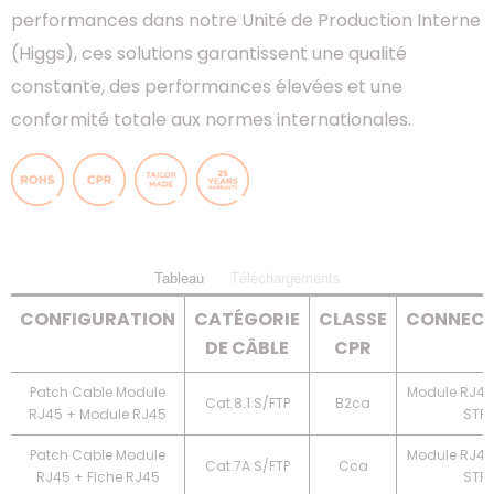
performances dans notre Unité de Production Interne
(Higgs), ces solutions garantissent une qualité
constante, des performances élevées et une
conformité totale aux normes internationales.
Tableau
Téléchargements
CONFIGURATION
CATÉGORIE
CLASSE
CONNECT
DE CÂBLE
CPR
Patch Cable Module
Module RJ45 
Cat.8.1 S/FTP
B2ca
RJ45 + Module RJ45
STP
Patch Cable Module
Module RJ45
Cat.7A S/FTP
Cca
RJ45 + Fiche RJ45
STP