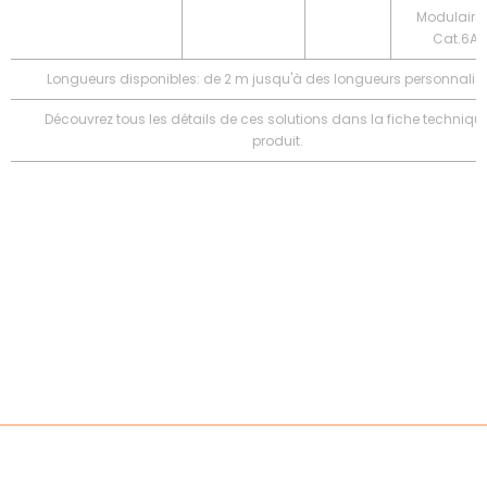
Modulaire
Cat.6A 
Longueurs disponibles: de 2 m jusqu'à des longueurs personnalis
Découvrez tous les détails de ces solutions dans la fiche techniqu
produit.