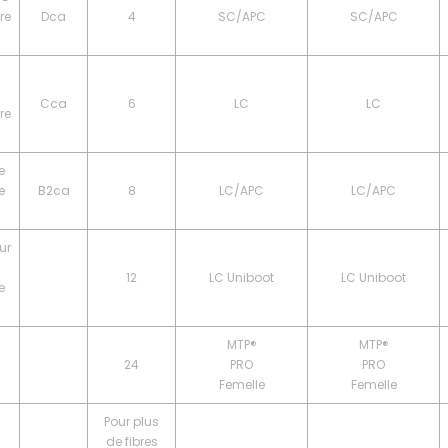
re
Dca
4
SC/APC
SC/APC
Cca
6
LC
LC
re
e
e
B2ca
8
LC/APC
LC/APC
ur
12
LC Uniboot
LC Uniboot
e
MTP®
MTP®
24
PRO
PRO
Femelle
Femelle
Pour plus
de fibres