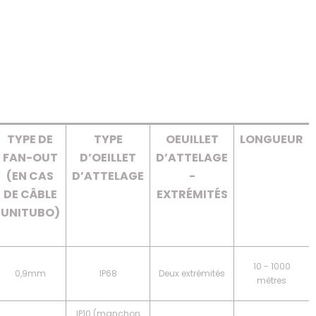
TYPE DE
TYPE
OEUILLET
LONGUEUR
FAN-OUT
D’OEILLET
D’ATTELAGE
(EN CAS
D’ATTELAGE
-
DE CÂBLE
EXTRÉMITÉS
UNITUBO)
10 - 1000
0,9mm
IP68
Deux extrémités
mètres
IP10 (manchon