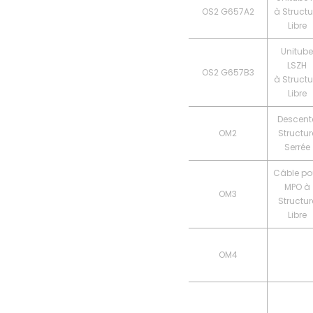
OS2 G657A2
à Structu
Libre
Unitube
LSZH
OS2 G657B3
à Structu
Libre
Descent
OM2
Structur
Serrée
Câble po
MPO à
OM3
Structur
Libre
OM4