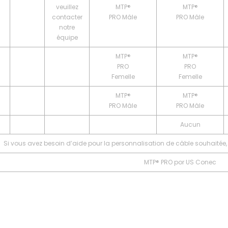
veuillez
MTP®
MTP®
contacter
PRO Mâle
PRO Mâle
notre
équipe
MTP®
MTP®
PRO
PRO
Femelle
Femelle
MTP®
MTP®
PRO Mâle
PRO Mâle
Aucun
Si vous avez besoin d’aide pour la personnalisation de câble souhaitée, 
MTP® PRO por US Conec