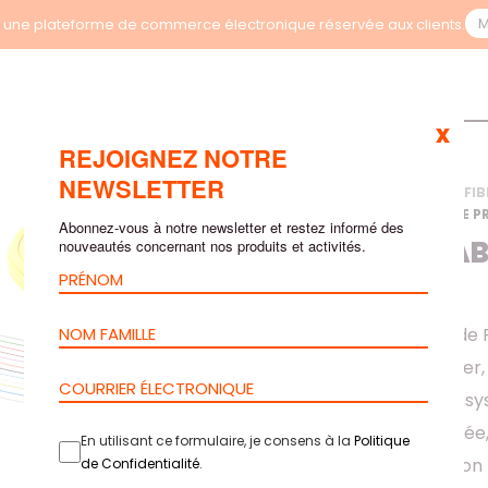
M
une plateforme de commerce électronique réservée aux clients.
x
REJOIGNEZ NOTRE
NEWSLETTER
ACCUEIL
>
PRODUITS
>
FIB
CÂBLE TRONC DE FIBRE P
Abonnez-vous à notre newsletter et restez informé des
HIGGS – CÂB
nouveautés concernant nos produits et activités.
TERMINÉ
Les Câbles Tronc de 
pour interconnecter,
de fibre au sein de 
installations d’entré
En utilisant ce formulaire, je consens à la
Politique
données, distribution 
de Confidentialité
.