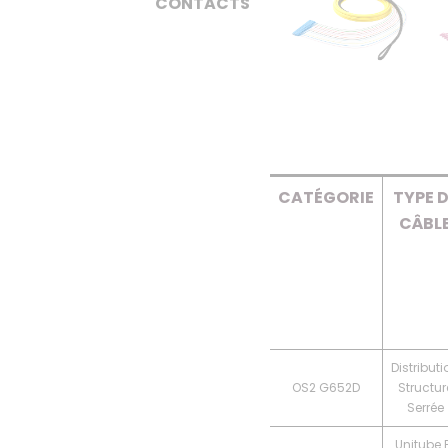
CONTACTS
CATÉGORIE
TYPE 
CÂBL
Distributi
OS2 G652D
Structur
Serrée
Unitube 