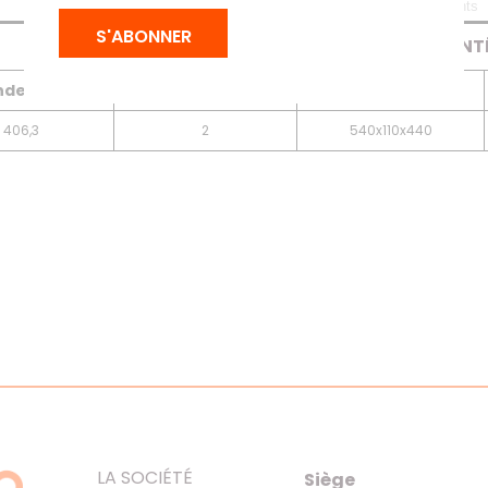
Tableau
Téléchargements
S'ABONNER
BOÎTIER INT
ndeur (mm)
Poid Unitaire (kg)
Dimensions (mm)
406,3
2
540x110x440
LA SOCIÉTÉ
Siège