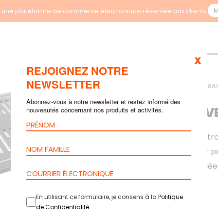
M
une plateforme de commerce électronique réservée aux clients.
x
REJOIGNEZ NOTRE
NEWSLETTER
ACCUEIL
>
PRODUITS
>
BA
TROUS 2U
Abonnez-vous à notre newsletter et restez informé des
ÉTAGÈRE AV
nouveautés concernant nos produits et activités.
L’étagère 2U avec tro
standard 19’’ et fait
des utilisations varié
En utilisant ce formulaire, je consens à la
Politique
de Confidentialité
.