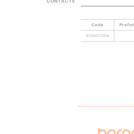
CONTACTS
Code
Profo
82390171204