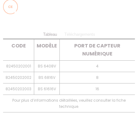
Tableau
Téléchargements
CODE
MODÈLE
PORT DE CAPTEUR
NUMÈRIQUE
82450202001
BS 6408V
4
82450202002
BS 6816V
8
82450202003
BS 61616V
16
Pour plus d’informations détaillées, veuillez consulter la fiche
technique.