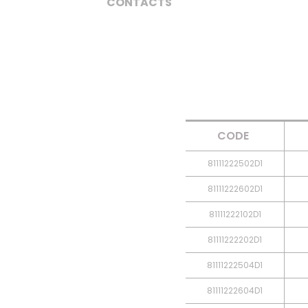
CONTACTS
CODE
81111222502D1
81111222602D1
81111222102D1
81111222202D1
81111222504D1
81111222604D1