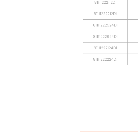
81111222112D1
81111222212D1
81111222524D1
81111222624D1
81111222124D1
81111222224D1