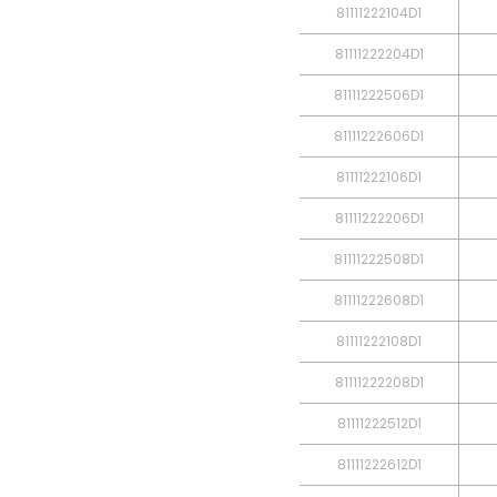
81111222104D1
81111222204D1
81111222506D1
81111222606D1
81111222106D1
81111222206D1
81111222508D1
81111222608D1
81111222108D1
81111222208D1
81111222512D1
81111222612D1