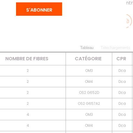
LAN. Protection contr
S'ABONNER
Tableau
Téléchargements
NOMBRE DE FIBRES
CATÉGORIE
CPR
2
OM3
Dca
2
OM4
Dca
2
OS2 G652D
Dca
2
OS2 G657A2
Dca
4
OM3
Dca
4
OM4
Dca