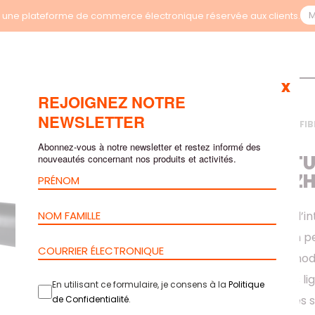
M
une plateforme de commerce électronique réservée aux clients.
x
REJOIGNEZ NOTRE
NEWSLETTER
ACCUEIL
>
PRODUITS
>
FIB
VERRE 1200N – LSZH
Abonnez-vous à notre newsletter et restez informé des
CÂBLE UNITU
nouveautés concernant nos produits et activités.
1200N – LSZ
Pour installation à l’in
rapide grâce à son pe
Convient aux méthodes
problème dans les li
En utilisant ce formulaire, je consens à la
Politique
métallique. Dans les
de Confidentialité
.