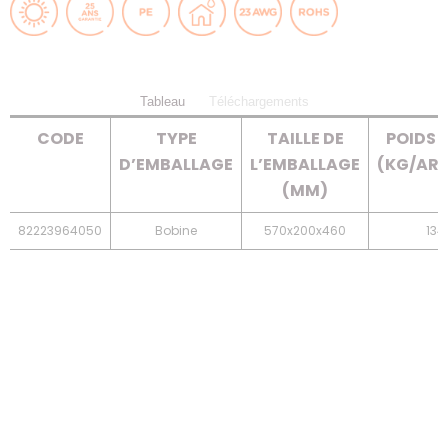
Tableau
Téléchargements
CODE
TYPE
TAILLE DE
POIDS 
D’EMBALLAGE
L’EMBALLAGE
(KG/ART
(MM)
82223964050
Bobine
570x200x460
134