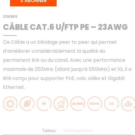
S'ABONNER
ACCUEIL
>
PRODUITS
>
CUIVRE
>
CÂBLES
> CÂBLE CAT.6 U/FTP PE –
23AWG
CÂBLE CAT.6 U/FTP PE – 23AWG
Ce Câble a un blindage peer to peer qui permet
d’améliorer considérablement la qualité du
permanent link ou du canal. Avec une performance
maximale de 250MHz (allant jusqu’à 550MHz) et 1G, il a
été conçu pour supporter PoE, voix, vidéo et Gigabit
Ethernet.
Tableau
Téléchargements