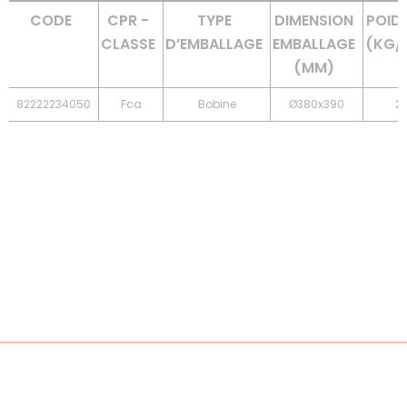
CODE
CPR -
TYPE
DIMENSION
POID
CLASSE
D’EMBALLAGE
EMBALLAGE
(KG/
(MM)
82222234050
Fca
Bobine
Ø380x390
25