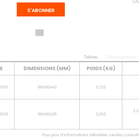
logiciel centralisé 
S'ABONNER
Tableau
Téléchargements
E
DIMENSIONS (MM)
POIDS (KG)
1001
183x80x42
0,720
3 
1003
166x63x25
0,250
Pour plus d’informations détaillées, veuillez consult