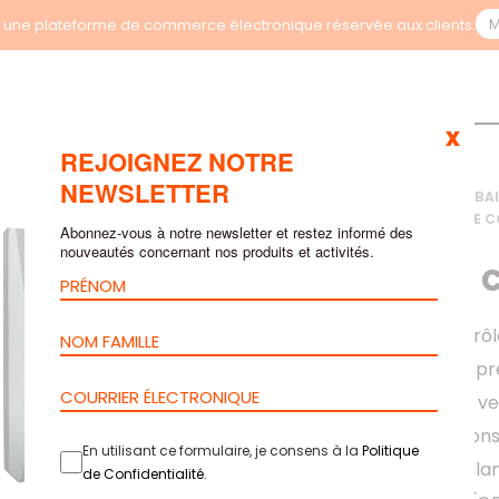
M
une plateforme de commerce électronique réservée aux clients.
x
REJOIGNEZ NOTRE
NEWSLETTER
ACCUEIL
>
PRODUITS
>
BA
ORION
>
SOLUTIONS DE C
Abonnez-vous à notre newsletter et restez informé des
BIOMÉTRIQUE
nouveautés concernant nos produits et activités.
MODULE DE 
Le module de contrôl
utilisateurs par empre
disponible en deux ve
gère les autorisations
En utilisant ce formulaire, je consens à la
Politique
et offre une surveill
de Confidentialité
.