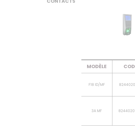
CONTACTS
MODÈLE
COD
F18 ID/MF
8244020
3A MF
8244020